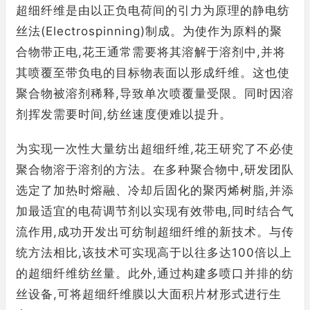
超细纤维是由以正负电荷间的引力为原理的静电纺
丝法(Electrospinning)制成。为使作为原料的聚
合物带正电,花王通常需要将其溶解于溶剂中,并将
其喷覆至带负电的目标物表面以形成纤维。这也使
聚合物被溶剂稀释,导致单次喷覆量受限。同时因溶
剂挥发需要时间,纺丝速度便难以提升。
为实现一次性大量纺出超细纤维,花王研究了不必使
聚合物溶于溶剂的方法。在多种聚合物中,研发团队
选定了加热时熔融、冷却后固化的聚丙烯树脂,并添
加最适宜的电荷调节剂以实现有效带电,同时结合气
流作用,成功开发出可纺制超细纤维的新技术。与传
统方法相比,该技术可实现高于以往多达100倍以上
的超细纤维纺丝量。此外,通过构建多喷口并排的纺
丝设备,可将超细纤维膜以大面积片材形式进行生