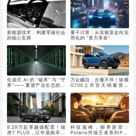
新能源技术：构建零碳社会
量子计算：从实验室走向实
的核心支撑
用化的 “算力革命”
生成式 AI 的 “破界” 与 “守
万众瞩目，步履不停！纵横
界”—— 重塑产业生态的双
G700上市百天销量突破
重革命
10331辆！
8.29万起享越级配置！瑞
科技巅峰，御界新章：
虎7 PLUS，让年底购车再
Polarie拜瑞王者系列P70