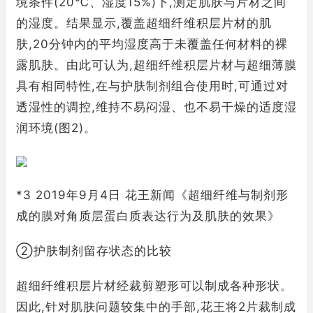
境条件(20℃、湿度15%)下,测定肌肤与片材之间
的湿度。结果显示,覆盖超细纤维积层片材的肌
肤,20分钟内的平均湿度高于未覆盖任何材料的裸
露肌肤。由此可认为,超细纤维积层片材与超细薄膜
具有相同特性,在与护肤制剂组合使用时,可通过对
透湿性的调控,维持不易闷湿、也不易干燥的适度湿
润环境(图2)。
*3 2019年9月4日 花王新闻《超细纤维与制剂形
成的膜对角质层蛋白质表达行为及肌肤的效果》
②护肤制剂留存状态的比较
超细纤维积层片材经裁剪塑形可以制成各种形状。
因此,针对肌肤问题较集中的手部,花王将2片裁制成