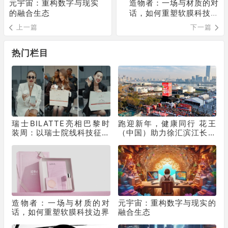
元宇宙：重构数字与现实
造物者：一场与材质的对
的融合生态
话，如何重塑软膜科技边
界
上一篇
下一篇
热门栏目
瑞士BILATTE亮相巴黎时
跑迎新年，健康同行 花王
装周：以瑞士院线科技征服
（中国）助力徐汇滨江长跑
秀场，获好莱坞顶级化妆师
节为2025画上活力句点
挚荐
造物者：一场与材质的对
元宇宙：重构数字与现实的
话，如何重塑软膜科技边界
融合生态