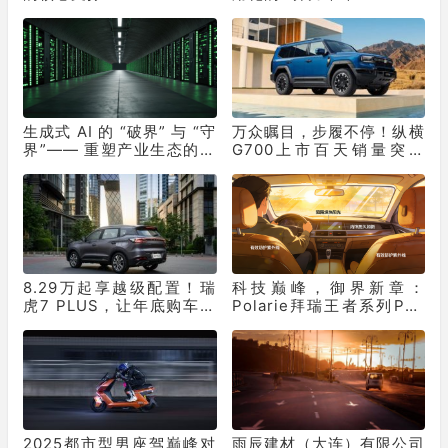
生成式 AI 的 “破界” 与 “守
万众瞩目，步履不停！纵横
界”—— 重塑产业生态的双
G700上市百天销量突破
重革命
10331辆！
8.29万起享越级配置！瑞
科技巅峰，御界新章：
虎7 PLUS，让年底购车再
Polarie拜瑞王者系列P70
不用妥协
窗膜重塑车膜行业标准
2025都市型男座驾巅峰对
雨辰建材（大连）有限公司