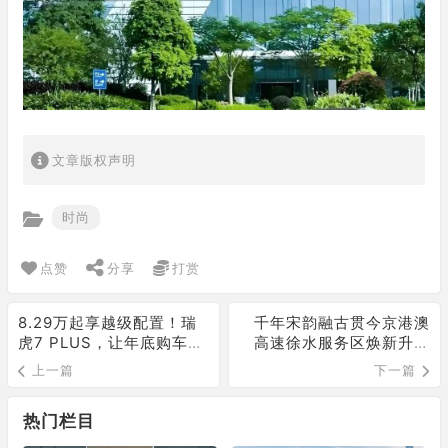
文章版权声明
时尚
点赞
分享
打赏
8.29万起享越级配置！瑞
千年宋韵融古贯今京港澳
虎7 PLUS，让年底购车再
高速徐水服务区焕新升级
不用妥协
启幕
上一篇
下一篇
热门栏目