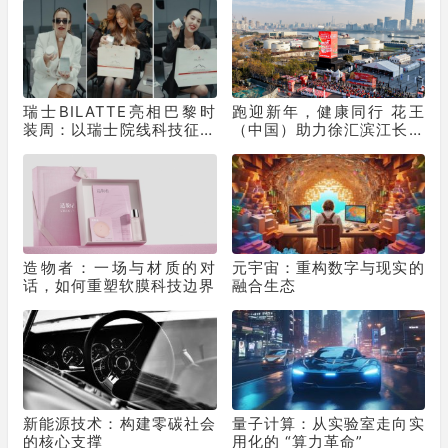
瑞士BILATTE亮相巴黎时
跑迎新年，健康同行 花王
装周：以瑞士院线科技征服
（中国）助力徐汇滨江长跑
秀场，获好莱坞顶级化妆师
节为2025画上活力句点
挚荐
造物者：一场与材质的对
元宇宙：重构数字与现实的
话，如何重塑软膜科技边界
融合生态
新能源技术：构建零碳社会
量子计算：从实验室走向实
的核心支撑
用化的 “算力革命”