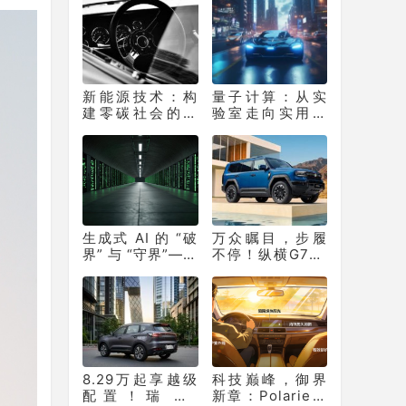
边界
新能源技术：构
量子计算：从实
建零碳社会的核
验室走向实用化
心支撑
的 “算力革命”
生成式 AI 的 “破
万众瞩目，步履
界” 与 “守界”——
不停！纵横G700
重塑产业生态的
上市百天销量突
双重革命
破10331辆！
8.29万起享越级
科技巅峰，御界
配置！瑞虎7
新章：Polarie拜