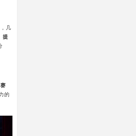
例，几
、提
分
的赛
力的