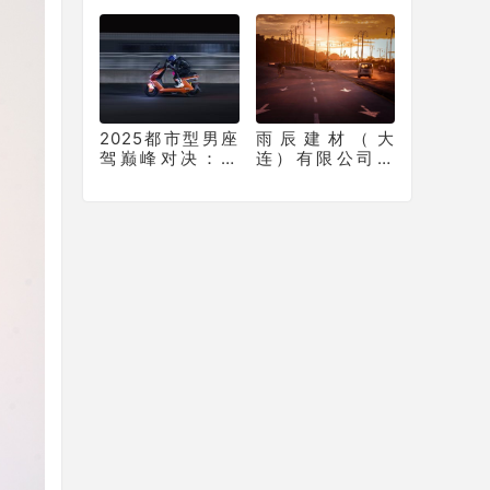
PLUS，让年底购
瑞王者系列P70窗
车再不用妥协
膜重塑车膜行业
标准
2025都市型男座
雨辰建材（大
驾巅峰对决：新
连）有限公司介
日梦想6何以从中
绍
突出“重围”？