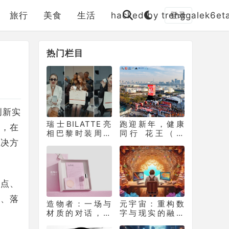
旅行
美食
生活
hacked by trenggalek6et
登录
热门栏目
创新实
瑞士BILATTE亮
跑迎新年，健康
践，在
相巴黎时装周：
同行 花王（中
解决方
以瑞士院线科技
国）助力徐汇滨
征服秀场，获好
江长跑节为2025
。
莱坞顶级化妆师
画上活力句点
挚荐
痛点、
晰、落
造物者：一场与
元宇宙：重构数
材质的对话，如
字与现实的融合
何重塑软膜科技
生态