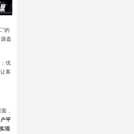
”的
资源盘
新；优
；让客
层面，
客户平
实现