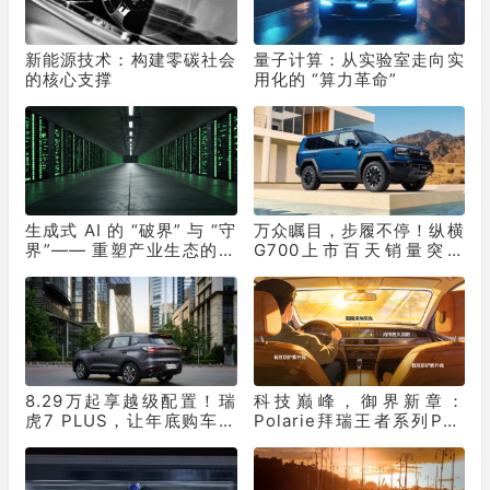
新能源技术：构建零碳社会
量子计算：从实验室走向实
的核心支撑
用化的 “算力革命”
生成式 AI 的 “破界” 与 “守
万众瞩目，步履不停！纵横
界”—— 重塑产业生态的双
G700上市百天销量突破
重革命
10331辆！
8.29万起享越级配置！瑞
科技巅峰，御界新章：
虎7 PLUS，让年底购车再
Polarie拜瑞王者系列P70
不用妥协
窗膜重塑车膜行业标准