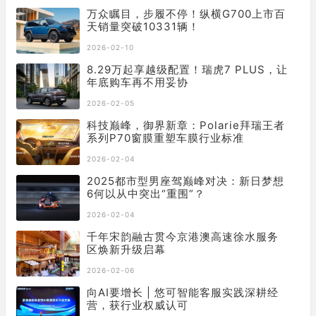
万众瞩目，步履不停！纵横G700上市百
天销量突破10331辆！
2026-02-10
8.29万起享越级配置！瑞虎7 PLUS，让
年底购车再不用妥协
2026-02-05
科技巅峰，御界新章：Polarie拜瑞王者
系列P70窗膜重塑车膜行业标准
2026-02-04
2025都市型男座驾巅峰对决：新日梦想
6何以从中突出“重围”？
2026-02-04
千年宋韵融古贯今京港澳高速徐水服务
区焕新升级启幕
2026-02-06
向AI要增长 | 悠可智能客服实践深耕经
营，获行业权威认可