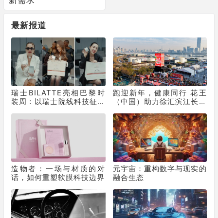
最新报道
瑞士BILATTE亮相巴黎时
跑迎新年，健康同行 花王
装周：以瑞士院线科技征服
（中国）助力徐汇滨江长跑
秀场，获好莱坞顶级化妆师
节为2025画上活力句点
挚荐
造物者：一场与材质的对
元宇宙：重构数字与现实的
话，如何重塑软膜科技边界
融合生态