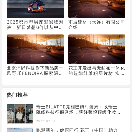
2025都市型男座驾巅峰对
雨辰建材（大连）有限公司
决：新日梦想6何以从中突
介绍
出“重围”？
北京沣野科技旗下新品牌一
花王开发出与无纺布一体化
风野乐FENOIRA探索温和
的超细纤维积层片材 实现
有效护肤新路径
超细薄膜在人体上大面积及
活动部位的应用
热门推荐
瑞士BILATTE亮相巴黎时装周：以瑞士
院线科技征服秀场，获好莱坞顶级化妆
师挚荐
2026-02-11
跑迎新年，健康同行 花王（中国）助力